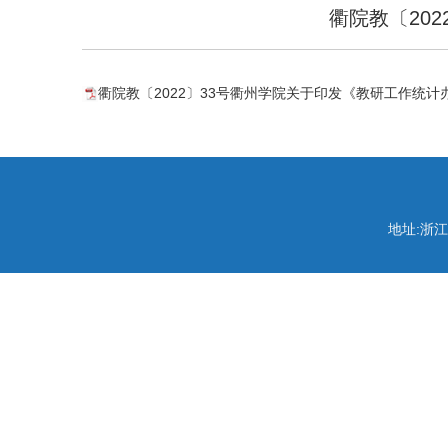
衢院教〔20
衢院教〔2022〕33号衢州学院关于印发《教研工作统计办
地址:浙江省