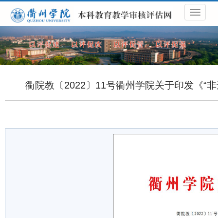
导
航
菜
单
衢院教〔2022〕11号衢州学院关于印发《“