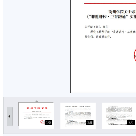
1/6
2/6
3/6